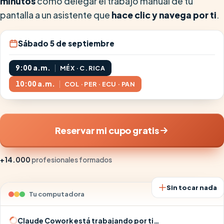
minutos
cómo delegar el trabajo manual de tu
pantalla a un asistente que
hace clic y navega por ti
.
Sábado 5 de septiembre
9:00 a.m.
MÉX · C. RICA
10:00 a.m.
COL · PER · ECU · PAN
Reservar mi cupo gratis
+14.000
profesionales formados
Sin tocar nada
Tu computadora
Claude Cowork está trabajando por ti…